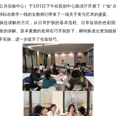
3
5
公共实验中心）于
月
日下午在双创中心路演厅开展了《“妆”
耕耘在教学一线的女教师们带来了一场关于美与艺术的盛宴。
操边讲解的方式，从日常护肤的基本流程、日常妆容的色彩搭
致的讲解。原本素雅的老师在巧手装扮下，瞬间焕发出更加靓
手实操，进一步提升了化妆
技巧。